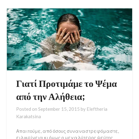
Γιατί Προτιμάμε το Ψέμα
από την Αλήθεια;
Posted on
September 15, 2015
by
Eleftheria
Karakatsina
Απαιτούμε, από όσους συναναστρεφόμαστε,
ειλικρίνεια κι όμως ο μεγαλύτερος ψεύτης