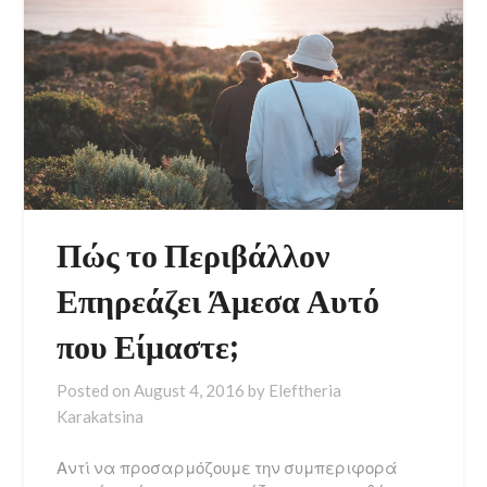
Πώς το Περιβάλλον
Επηρεάζει Άμεσα Αυτό
που Είμαστε;
Posted on
August 4, 2016
by
Eleftheria
Karakatsina
Αντί να προσαρμόζουμε την συμπεριφορά