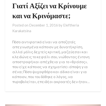
Γιατί Αξίζει να Κρίνουμε
και να Κρινόμαστε;
Posted on
December 1, 2016
by
Eleftheria
Karakatsina
Πόσο αντιφατικό είναι να αποζητάς
απεγνωσμένα κάποιον με δυνατή κρίση,
αλλά μόλις δεχτείς κριτική, μαζεύεσαι και
κλειδώνεις το κεφάλι σου, νιώθοντας έντονη
αποστροφή και απέχθεια για το «θράσος»,
που είχε κάποιος να σχηματίσει άποψη για
σένα; Πόσο ψυχοφθόρο και άδικο είναι για
κάποιον, που του δόθηκε ο λόγος, να
πυροβολείται, επειδή οι ακροατές δεν ήταν…