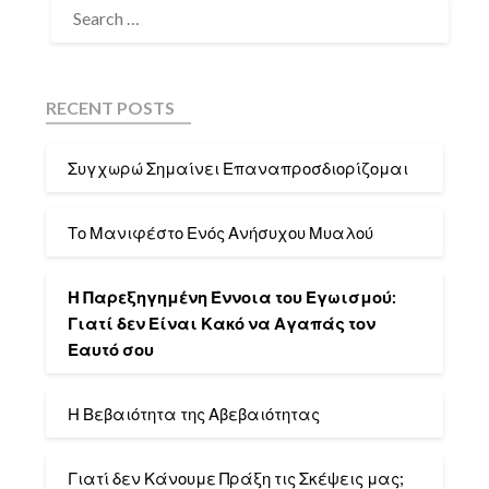
RECENT POSTS
Συγχωρώ Σημαίνει Επαναπροσδιορίζομαι
Το Μανιφέστο Ενός Ανήσυχου Μυαλού
Η Παρεξηγημένη Έννοια του Εγωισμού:
Γιατί δεν Είναι Κακό να Αγαπάς τον
Εαυτό σου
Η Βεβαιότητα της Αβεβαιότητας
Γιατί δεν Κάνουμε Πράξη τις Σκέψεις μας;