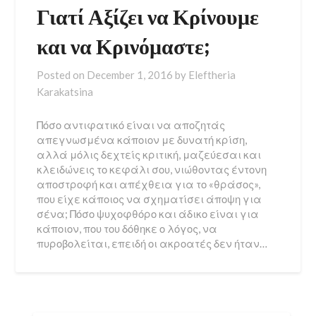
Γιατί Αξίζει να Κρίνουμε
και να Κρινόμαστε;
Posted on
December 1, 2016
by
Eleftheria
Karakatsina
Πόσο αντιφατικό είναι να αποζητάς
απεγνωσμένα κάποιον με δυνατή κρίση,
αλλά μόλις δεχτείς κριτική, μαζεύεσαι και
κλειδώνεις το κεφάλι σου, νιώθοντας έντονη
αποστροφή και απέχθεια για το «θράσος»,
που είχε κάποιος να σχηματίσει άποψη για
σένα; Πόσο ψυχοφθόρο και άδικο είναι για
κάποιον, που του δόθηκε ο λόγος, να
πυροβολείται, επειδή οι ακροατές δεν ήταν…