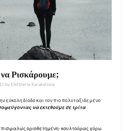
ι να Ρισκάρουμε;
015
by
Eleftheria Karakatsina
ην εύκολη δίοδο και τον πιο πολυταξιδεμένο
οφεύγοντας να εκτεθούμε σε τρίτα
-επισφαλώς οριοθετημένη- κουλτούρας γύρω