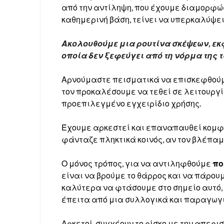
από την αντίληψη, που έχουμε διαμορφ
καθημερινή βάση, τείνει να υπερκαλύψει
Ακολουθούμε μια ρουτίνα σκέψεων, εκ
οποία δεν ξεφεύγει από τη νόρμα της
Αρνούμαστε πεισματικά να επισκεφθούμ
τον προκαλέσουμε να τεθεί σε λειτουργί
προεπιλεγμένο εγχειρίδιο χρήσης.
Έχουμε αρκεστεί και επαναπαυθεί κομφορ
φάνταζε πληκτικά κοινός, αν τον βλέπαμ
Ο μόνος τρόπος, για να αντιληφθούμε
πο
είναι να βρούμε το θάρρος και να πάρου
καλύτερα να φτάσουμε στο σημείο αυτό,
έπειτα από μια συλλογικά και παραγωγ
Αρκετοί, συγχέουν το ρίσκο με την απερ