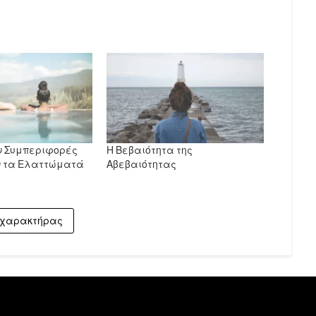
ν Συμπεριφορές
Η Βεβαιότητα της
ν τα Ελαττώματά
Αβεβαιότητας
χαρακτήρας