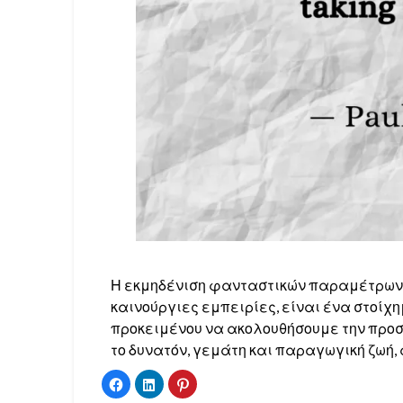
Η εκμηδένιση φανταστικών παραμέτρων,
καινούργιες εμπειρίες, είναι ένα στοίχ
προκειμένου να ακολουθήσουμε την προσω
το δυνατόν, γεμάτη και παραγωγική ζωή
Click
Click
Click
to
to
to
share
share
share