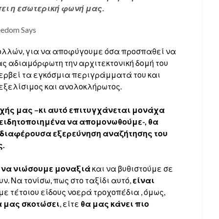
ει η εσωτερική φωνή μας.
eedom Says
πολλών, για να αποφύγουμε όσα προσπαθεί να
ας αδιαμόρφωτη την αρχιτεκτονική δομή του
περβεί τα εγκόσμια περιγράμματά του και
εξελίσιμος και ανολοκλήρωτος.
υχής μας –κι αυτό επιτυγχάνεται μονάχα
ειδητοποιημένα να απομονωθούμε-, θα
ενδιαφέρουσα εξερεύνηση αναζήτησης του
ς.
ς να νιώσουμε μοναξιά
και να βυθιστούμε σε
ν. Να τονίσω, πως στο ταξίδι αυτό,
είναι
ε τέτοιου είδους νοερά τροχοπέδια , όμως,
α μας σκοτώσει
, είτε
θα μας κάνει πιο