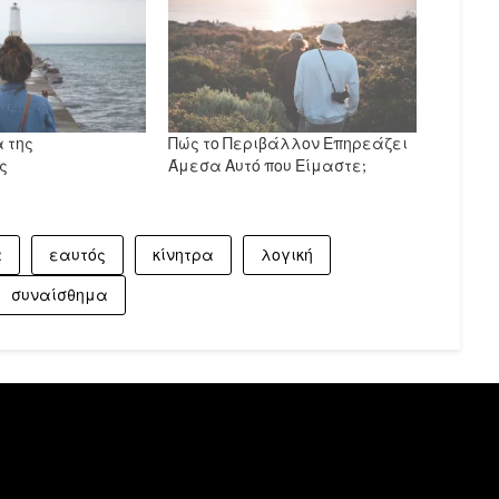
 της
Πώς το Περιβάλλον Επηρεάζει
ς
Άμεσα Αυτό που Είμαστε;
α
εαυτός
κίνητρα
λογική
συναίσθημα