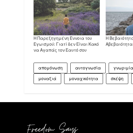
Η Παρεξηγημένη Έννοια του
Η Βεβαιότητα
Εγωισμού: Γιατί δεν Είναι Κακό
Αβεβαιότητα
να Αγαπάς τον Εαυτό σου
απομόνωση
αυτογνωσία
γνωριμί
μοναξιά
μοναχικότητα
σκέψη