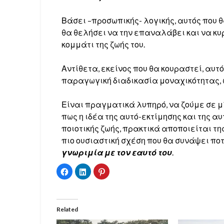
Βάσει –προσωπικής- λογικής, αυτός που θ
θα θελήσει να την επαναλάβει και να κ
κομμάτι της ζωής του.
Αντίθετα, εκείνος που θα κουραστεί, αυ
παραγωγική διαδικασία μοναχικότητας, 
Είναι πραγματικά λυπηρό, να ζούμε σε μ
πως η ιδέα της αυτό-εκτίμησης και της 
ποιοτικής ζωής, πρακτικά αποποιείται της
πιο ουσιαστική σχέση που θα συνάψει ποτ
γνωριμία με τον εαυτό του
.
Click
Click
Click
to
to
to
share
share
share
on
on
on
Facebook
LinkedIn
Pinterest
(Opens
(Opens
(Opens
in
in
in
Related
new
new
new
window)
window)
window)