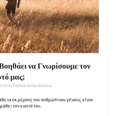
Βοηθάει να Γνωρίσουμε τον
τό μας;
2015
by
Eleftheria Karakatsina
θεια εκ μέρους του ανθρώπινου γένους, είναι
μάθει τον εαυτό του.