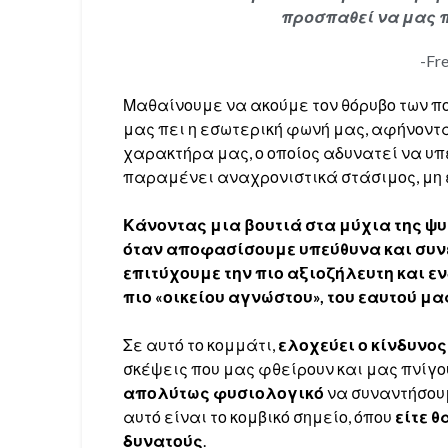
προσπαθεί να μας π
-Fr
Μαθαίνουμε να ακούμε τον θόρυβο των 
μας πει η εσωτερική φωνή μας, αφήνοντ
χαρακτήρα μας, ο οποίος αδυνατεί να υ
παραμένει αναχρονιστικά στάσιμος, μη 
Κάνοντας μια βουτιά στα μύχια της ψ
όταν αποφασίσουμε υπεύθυνα και συν
επιτύχουμε την πιο αξιοζήλευτη και 
πιο «οικείου αγνώστου», του εαυτού μα
Σε αυτό το κομμάτι,
ελοχεύει ο κίνδυνο
σκέψεις που μας φθείρουν και μας πνίγου
απολύτως φυσιολογικό
να συναντήσουμ
αυτό είναι το κομβικό σημείο, όπου
είτε θ
δυνατούς
.