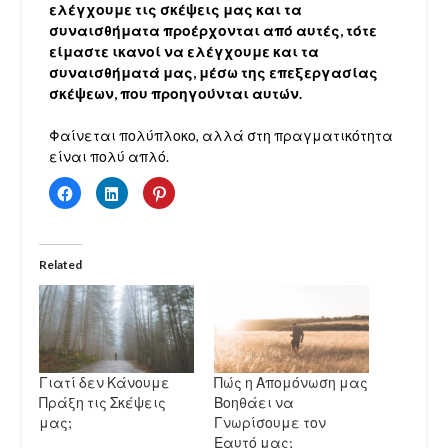
ελέγχουμε τις σκέψεις μας και τα
συναισθήματα προέρχονται από αυτές, τότε
είμαστε ικανοί να ελέγχουμε και τα
συναισθήματά μας, μέσω της επεξεργασίας
σκέψεων, που προηγούνται αυτών.
Φαίνεται πολύπλοκο, αλλά στη πραγματικότητα
είναι πολύ απλό.
Click
Click
Click
to
to
to
share
share
share
on
on
on
Facebook
LinkedIn
Pinterest
(Opens
(Opens
(Opens
in
in
in
Related
new
new
new
window)
window)
window)
Γιατί δεν Κάνουμε
Πώς η Απομόνωση μας
Πράξη τις Σκέψεις
Βοηθάει να
μας;
Γνωρίσουμε τον
Εαυτό μας;