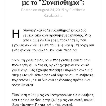
με το “Συναίσθημα”;
Posted on
August 24, 2015
by
Eleftheria
Karakatsina
Η
“Λογική” και το “Συναίσθημα”, είναι δύο
θεμελιακά αντικρουόμενες έννοιες. Μια
από τις μεγαλύτερες προκλήσεις, που
έχουμε να αντιμετωπίσουμε, είναι η υπεροχή του
ενός έναντι του άλλου και αντίστροφα.
Κατά τη γνώμη μου, αν αποδεχτούμε αυτήν την
πρόκληση, είμαστε εξ αρχής χαμένοι και αυτό
γιατί ακριβώς έχουμε πιστέψει τυφλά ή αλλιώς
“θεμελιακά” -όπως πολλοί άκριτα συμφωνήσατε
παραπάνω-, ότι οι δύο αυτές έννοιες πρέπει να
αντιτίθενται.
Είναι στη φύση μας να κατηγορούμε τις συνθήκες
και τις περιστάσεις της ζωής μας για αυτό, που οι
ίδιοι είμαστε. Πρακτικά, μέσω αυτού,