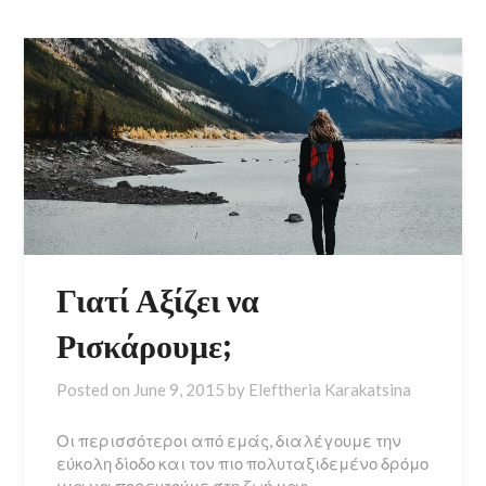
Γιατί Αξίζει να
Ρισκάρουμε;
Posted on
June 9, 2015
by
Eleftheria Karakatsina
Οι περισσότεροι από εμάς, διαλέγουμε την
εύκολη δίοδο και τον πιο πολυταξιδεμένο δρόμο