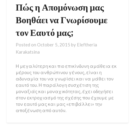
Πώς η Απομόνωση μας
Βοηθάει να Γνωρίσουμε
τον Εαυτό μας;
Posted on
October 5, 2015
by
Eleftheria
Karakatsina
Η μεγαλύτερη και πιο επικίνδυνη αμάθεια εκ
μέρους του ανθρώπινου γένους, είναι η
αδυναμία του να γνωρίσει και να μάθει τον
εαυτό του. Η παράλογη συσχέτιση της
μοναξιάς και μοναχικότητας, έχει οδηγήσει
στον εκτροχιασμό της σχέσης που έχουμε με
τον εαυτό μας και μας «επιβάλλει» την
αποξένωση από αυτόν.